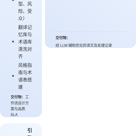
型、风
险、受
众）
翻译记
忆库与
交付物：
术语库
经 LLM 辅助优化的译文及处理记录
清洗对
齐
风格指
南与术
语表搭
建
交付物：
工
作流设计方
案与品质
SLA
引