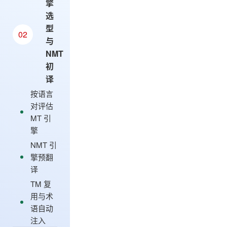
擎
选
型
02
与
NMT
初
译
按语言
对评估
MT 引
擎
NMT 引
擎预翻
译
TM 复
用与术
语自动
注入