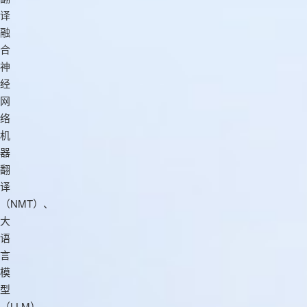
译
融
合
神
经
网
络
机
器
翻
译
（NMT）、
大
语
言
模
型
（LLM）