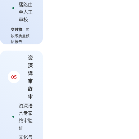
落路由
至人工
审校
交付物：
句
段级质量预
估报告
资
深
译
05
审
终
审
资深语
言专家
终审验
证
文化与