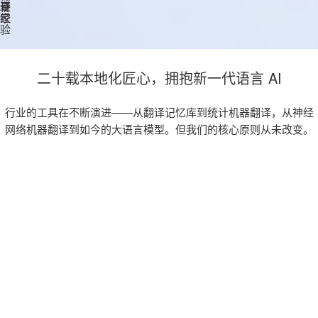
耕
专
证
经
家
验
二十载本地化匠心，拥抱新一代语言 AI
行业的工具在不断演进——从翻译记忆库到统计机器翻译，从神经
网络机器翻译到如今的大语言模型。但我们的核心原则从未改变。