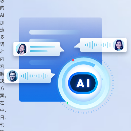
级
的
AI
加
速
多
语
种
内
容
解
决
方
案。
在
中、
日、
韩