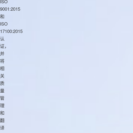
ISO
9001:2015
和
ISO
17100:2015
认
证，
并
将
相
关
质
量
管
理
和
翻
译