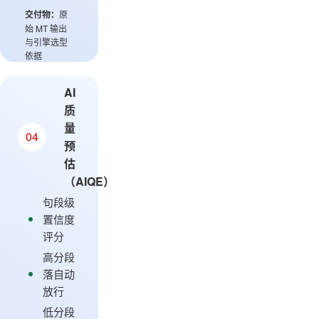
交付物：
原
始 MT 输出
与引擎选型
依据
AI
质
量
04
预
估
（AIQE）
句段级
置信度
评分
高分段
落自动
放行
低分段