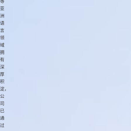
等
亚
洲
语
言
领
域
拥
有
深
厚
积
淀，
公
司
已
通
过