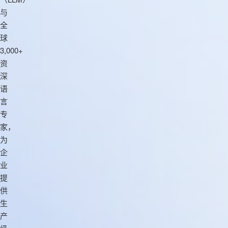
与
全
球
3,000+
资
深
语
言
专
家，
为
企
业
提
供
生
产