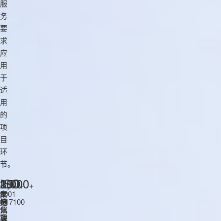
服
务
要
求
应
用
于
适
用
的
项
目
环
节。
20
150
3,000
ISO
+
+
+
本
支
严
9001
地
持
选
&17100
化
语
语
双
深
种
言
认