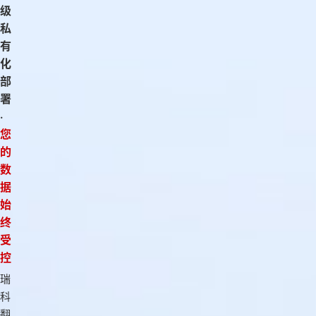
级
私
有
化
部
署
·
您
的
数
据
始
终
受
控
瑞
科
翻