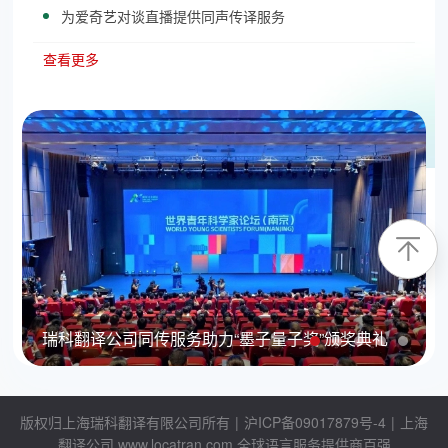
为爱奇艺对谈直播提供同声传译服务
查看更多
瑞科翻译公司全程护航“世界青年科学家论坛（南
京）”
版权归上海瑞科翻译有限公司所有
|
沪ICP备09017879号-4
|
上海
翻译公司
www.locatran.com
全球语言服务提供商百强