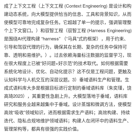
成了上下文工程（上下文工程 (Context Engineering) 是设计和构
建动态系统，向大模型提供恰当的信息、工具和背景知识，从而
使模型可靠地完成复杂任务。它超越了单一的提示，强调管理整
个上下文窗口。）和驭智工程（驭智工程 (Harness Engineering)
是围绕AI代理构建 “harness” （“马具”式的框架），用于约束、
引导和驾驭代理的行为，确保其在长期、复杂的任务中保持可
靠、透明和易维护。）。过去依赖海量标注数据的监督学习，现
在很大程度上已被“好问题+好示范”的技术取代。如何根据需要
系统化地设计、优化、自动化提示？这不仅是工程问题，更触及
认知科学与人机交互的深层议题。3）垂域语料生产和管理。生
成式语料库大多是根据目标进行定制的垂域语料库（朱奕瑾，饶
高琦2023），其重要性急剧上升。大模型落地于垂域，语料库
研究和服务业越来越集中于垂域。设计蒸馏和微调方法，使模型
高效“吸收”领域知识，进而根据需求生产语料；高效构建、持续
迭代、隐私合规地维护领域语料；构建人在闭环中的语料生产、
管理架构等，都具有很强的实践价值。