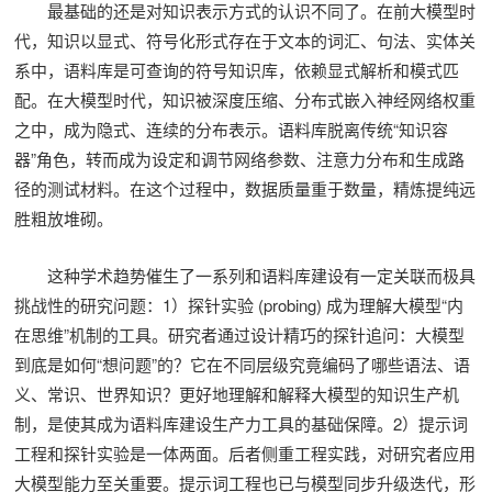
最基础的还是对知识表示方式的认识不同了。在前大模型时
代，知识以显式、符号化形式存在于文本的词汇、句法、实体关
系中，语料库是可查询的符号知识库，依赖显式解析和模式匹
配。在大模型时代，知识被深度压缩、分布式嵌入神经网络权重
之中，成为隐式、连续的分布表示。语料库脱离传统“知识容
器”角色，转而成为设定和调节网络参数、注意力分布和生成路
径的测试材料。在这个过程中，数据质量重于数量，精炼提纯远
胜粗放堆砌。
这种学术趋势催生了一系列和语料库建设有一定关联而极具
挑战性的研究问题：1）探针实验 (probing) 成为理解大模型“内
在思维”机制的工具。研究者通过设计精巧的探针追问：大模型
到底是如何“想问题”的？它在不同层级究竟编码了哪些语法、语
义、常识、世界知识？更好地理解和解释大模型的知识生产机
制，是使其成为语料库建设生产力工具的基础保障。2）提示词
工程和探针实验是一体两面。后者侧重工程实践，对研究者应用
大模型能力至关重要。提示词工程也已与模型同步升级迭代，形