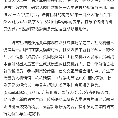
围绕人类展开，语料库的采样范围、研究边界也随之限定在人类
语言行为之内，研究话题自然聚焦于人类语言的规律与应用。而
进入“三人”共生时代，语言社群的构成从“单一自然人”拓展到“自
然人+机器人+数字人”。这种社群构成的变革，打破了传统的研
究边界，倒逼研究话题向多元语言互动场景延伸。
语言社群的多元变革体现在众多具体场景之中，社交机器人
便是其一。哪怕在前大模型时代，社交媒体中就有20%以上的公
共事件信息（如疫情、英国脱欧等）由社交机器人发布。贸易战
中更涌现出大量基于生成式模型的社交机器人。它们作为语言社
群的新成员，参与到舆论传播、信息交互等语言活动中，产生了
海量的人机话语、机机话语。（张洪忠等 2019）而今天这一比
例更是大幅增长，并具有超过人类原生信息规模的趋势。
(Caoetal.2025) 这些语言新现象，既与人类话语存在明显差异，
又形成了新的语言生态。传统语料库聚焦人类语言的研究话题已
无法覆盖这类新场景，亟需新增研究内容，探索多元主体的语言
行为特征与互动规律。