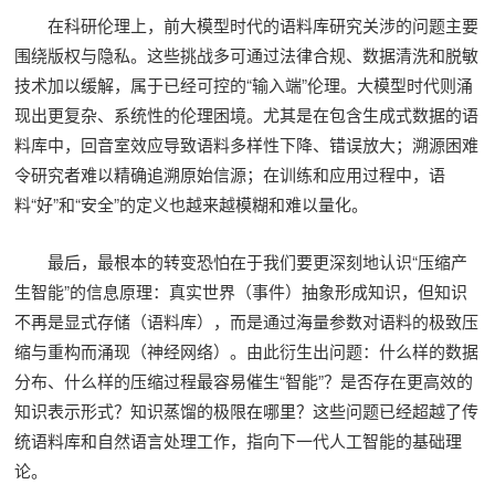
在科研伦理上，前大模型时代的语料库研究关涉的问题主要
围绕版权与隐私。这些挑战多可通过法律合规、数据清洗和脱敏
技术加以缓解，属于已经可控的“输入端”伦理。大模型时代则涌
现出更复杂、系统性的伦理困境。尤其是在包含生成式数据的语
料库中，回音室效应导致语料多样性下降、错误放大；溯源困难
令研究者难以精确追溯原始信源；在训练和应用过程中，语
料“好”和“安全”的定义也越来越模糊和难以量化。
最后，最根本的转变恐怕在于我们要更深刻地认识“压缩产
生智能”的信息原理：真实世界（事件）抽象形成知识，但知识
不再是显式存储（语料库），而是通过海量参数对语料的极致压
缩与重构而涌现（神经网络）。由此衍生出问题：什么样的数据
分布、什么样的压缩过程最容易催生“智能”？是否存在更高效的
知识表示形式？知识蒸馏的极限在哪里？这些问题已经超越了传
统语料库和自然语言处理工作，指向下一代人工智能的基础理
论。