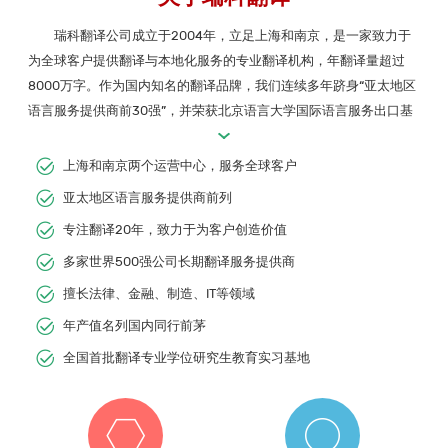
瑞科翻译公司成立于2004年，立足上海和南京，是一家致力于
为全球客户提供翻译与本地化服务的专业翻译机构，年翻译量超过
8000万字。作为国内知名的翻译品牌，我们连续多年跻身“亚太地区
语言服务提供商前30强”，并荣获北京语言大学国际语言服务出口基
地“2023语言服务推荐企业”殊荣。
上海和南京两个运营中心，服务全球客户
我们专注于多语言文档翻译、创译、母语润色、认证翻译、译后
编辑(MTPE)、软件与网站本地化、字幕翻译与配音、桌面排版
亚太地区语言服务提供商前列
(DTP)、同声传译，以及翻译培训等服务。覆盖100多种语言，我们的
专注翻译20年，致力于为客户创造价值
客户群涵盖高科技、信息与通信技术、法律、金融、制造、能源、留
多家世界500强公司长期翻译服务提供商
学移民等多个领域，其中包括众多世界500强企业。
擅长法律、金融、制造、IT等领域
年产值名列国内同行前茅
全国首批翻译专业学位研究生教育实习基地