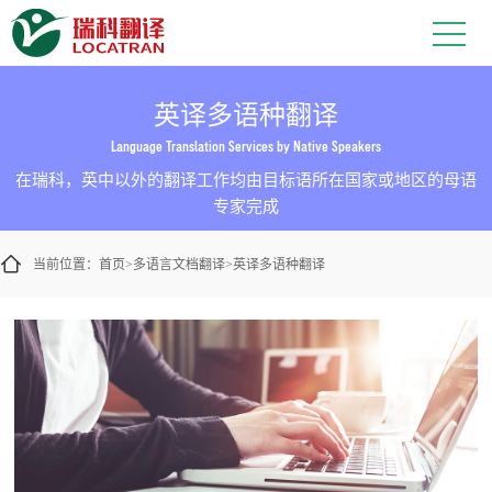
英译多语种翻译
Language Translation Services by Native Speakers
在瑞科，英中以外的翻译工作均由目标语所在国家或地区的母语
专家完成
当前位置：
首页
多语言文档翻译
英译多语种翻译
>
>