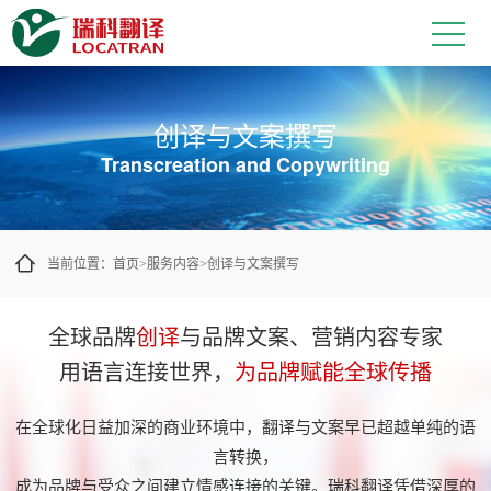
品牌营销内容创译与多语言文案撰写
创译与文案撰写
Transcreation and Copywriting
当前位置：
首页
服务内容
创译与文案撰写
>
>
全球品牌
创译
与品牌文案、营销内容专家
用语言连接世界，
为品牌赋能全球传播
在全球化日益加深的商业环境中，翻译与文案早已超越单纯的语
言转换，
成为品牌与受众之间建立情感连接的关键。瑞科翻译凭借深厚的