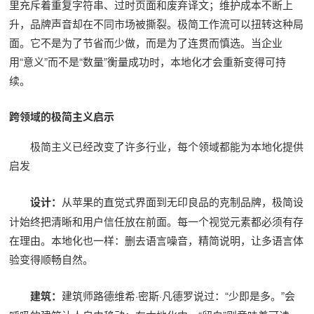
里充斥着重复字符串、过时页面和废弃译文；维护成本不断上
升，品牌声音却在不同市场被撕裂。极简工作流可以扭转这种局
面。它不是为了节省而少做，而是为了连贯而慎选。当企业
用“意义”而不是“数量”衡量成功时，本地化才会重新变得可持
续。
跨领域的极简主义启示
极简主义已经改变了许多行业，每个领域都能为本地化提供
启发
设计：
从苹果的直觉式界面到无印良品的克制品牌，极简设
计始终把清晰和用户信任放在前面。每一个视觉元素都必须有存
在理由。本地化也一样：删去语言噪音，精简说明，让多语言体
验变得顺畅自然。
建筑：
建筑师路德维希·密斯·凡德罗说过：“少即是多。”会