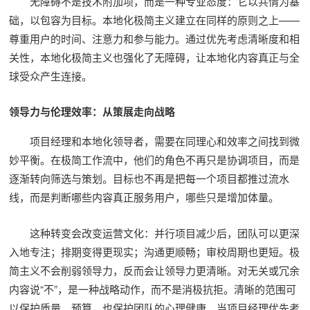
无障碍不是技术附加项，而是一种专业态度：它以共情为基
础，以包容为目标。本地化极简主义建立在同样的原则之上——
尊重用户的时间、注意力和参与能力。通过优先考虑清晰度和相
关性，本地化极简主义也强化了无障碍，让本地化内容真正与全
球受众产生连接。
领导力与伦理效率：从策展走向战略
项目经理和本地化领导者，需要在同理心和效率之间找到微
妙平衡。在极简工作流中，他们的角色不再只是协调项目，而是
逐渐转向筛选与策划。目标也不再是把每一个项目都推过流水
线，而是判断哪些内容真正服务用户，哪些只是增加体量。
这种转变会改变运营文化：并行项目减少后，团队可以更深
入地专注；排期变得更现实；沟通更顺畅；审校周期也更短。极
简主义不会削弱领导力，反而会让领导力更清晰。对无关或冗余
内容说“不”，是一种战略动作，而不是消极抗拒。清晰的范围可
以保护质量、预算，也保护团队的心理健康。当项目经理优先考