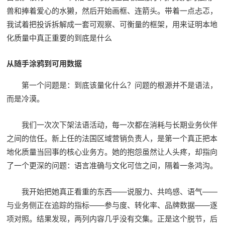
兽和捧着爱心的水獭，然后开始画框、连箭头。带着一点忐忑，
我试着把投诉拆解成一套可观察、可衡量的框架，用来证明本地
化质量中真正重要的到底是什么
从随手涂鸦到可用数据
第一个问题是：到底该量化什么？问题的根源并不是语法，
而是冷漠。
我们一次次下架法语活动，每一次都在消耗与长期业务伙伴
之间的信任。新上任的法国区域营销负责人，是第一个真正把本
地化质量当回事的核心业务方。她的抱怨虽然让人头疼，却指向
了一个更深的问题：语言准确与文化可信之间，隔着一条鸿沟。
我开始把她真正看重的东西——说服力、共鸣感、语气——
与业务侧正在追踪的指标——参与度、转化率、品牌数据——逐
项对照。结果发现，两列内容几乎没有交集。正是这个脱节，后