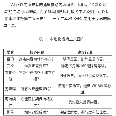
AI 正以前所未有的速度推动内容增长，因此，“全部都翻
译”的冲动可以理解。为了帮助团队应用极简主义原则，可以使
用“本地化极简主义画布”——一个在本地化开始前用于反思的简
单工具。
表 1：本地化极简主义画布
要素
核心问题
建议行动
目的
这条内容为什么存在？
明确意图，删除重复内容。
受众
谁真正需要它？
确定优先语种和无障碍等级。
文化价
它能否在情感上建立连
调整语气，而不只是替换文字。
值
接？
使用平实语言，遵循 WCAG 等标
无障碍
所有人都能理解吗？
准。
可持续
它能否长期保持相关
优先投入常青内容。
性
性？
衡量
如何追踪成功？
评估理解度、参与度和信任度。