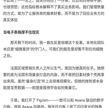
于起效了——总之，我突然明白了一件事，而且明白得很平静，
也很愤怒：这些指标根本解释不了真实业务影响。我们管理质量
的方式，是为了让服务商的报表好看，而不是为了回应业务方的
真实体验
当电子表格撑不住现实
那天剩下的时间，我一直在反复咀嚼这个反差。本地化团队
本应是“细微差异”的守门人，可我们的报告里却看不到任何细微
之处。
法国区域营销负责人之所以生气，是因为她真的在乎。她想
要的是为法国市场量身打造的内容，而不是把旧素材换个壳再拿
出来用。虽然“量身打造”听上去很难规模化，但她的挫败感本身
就是宝贵数据——前提是我得学会如何衡量它。
于是，我打开了 FigJam——一款可以和 Asana 联动的数字
白板。很有 Asana 风格地，我先往白板上放了闪闪发光的独角