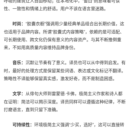
呼吸的建筑让人自由移动；在本地化中，“留白”则意味着可读
性、一致性和情绪上的舒适。用户不该在语言里迷路。
时尚：
“胶囊衣橱”强调用少量经典单品组合出长期价值，这
也适用于品牌内容。所谓“胶囊式内容策略”，依赖的是可适配、
可长期使用、跨文化仍保有意义的内容资产。与其不断推倒重
来，不如用高质量内容维持品牌身份。
音乐：
沉默让节奏有了意义。译员也可以从中得到启发。有
时，最好的处理方式是保留某些词语、表达或文化标记不翻译。
策略性不译能够保留真实感，激发好奇，而不是制造困惑。
文学：
从俳句大师到雷蒙德·卡佛，极简主义作家和诗人都
在证明：简洁可以揭示深度。译员同样可以遵循这种纪律，不断
打磨语言，直到只留下准确。
可持续性：
环境极简主义强调“少买，选好”，这可以直接转