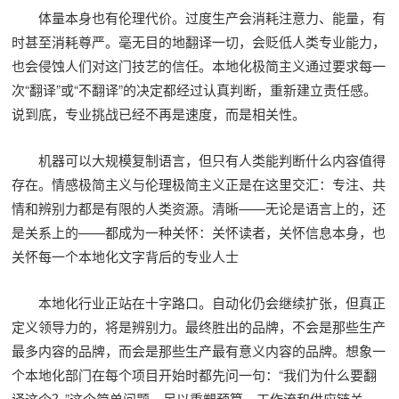
体量本身也有伦理代价。过度生产会消耗注意力、能量，有
时甚至消耗尊严。毫无目的地翻译一切，会贬低人类专业能力，
也会侵蚀人们对这门技艺的信任。本地化极简主义通过要求每一
次“翻译”或“不翻译”的决定都经过认真判断，重新建立责任感。
说到底，专业挑战已经不再是速度，而是相关性。
机器可以大规模复制语言，但只有人类能判断什么内容值得
存在。情感极简主义与伦理极简主义正是在这里交汇：专注、共
情和辨别力都是有限的人类资源。清晰——无论是语言上的，还
是关系上的——都成为一种关怀：关怀读者，关怀信息本身，也
关怀每一个本地化文字背后的专业人士
本地化行业正站在十字路口。自动化仍会继续扩张，但真正
定义领导力的，将是辨别力。最终胜出的品牌，不会是那些生产
最多内容的品牌，而会是那些生产最有意义内容的品牌。想象一
个本地化部门在每个项目开始时都先问一句：“我们为什么要翻
译这个？”这个简单问题，足以重塑预算、工作流和供应链关