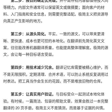
第二步：按目的确定优先级。
并不是所有内容都值得投入同
等精力。内部文件通常可以保留英文或做摘要；面向客户的材
料、入门指南和安全信息，则需要完整适配。极简主义把资源导
向真正产生影响的地方。
第三步：从源头简化。
平实、一致的源文，可以带来更清
晰、更快速、成本也更可控的本地化。在翻译前先简化英文文
案，往往能改善机器翻译质量，也能提高整体理解度。极简的源
文，会让每一种目标语言受益。
第四步：用技术减少冗余。
翻译记忆库需要被精心维护，而
不是无限囤积。定期清理、合并术语，可以防止系统反复调用过
时表达。把工具当作会生长的花园，而不是堆放旧物的仓库。
第五步：让真实用户验证。
与目标受众一起测试本地化体
验。有时候，一篇简洁、包容的帮助文章，效果会胜过一本完整
翻译的 20 页手册。极简主义不是猜测，而是基于证据的共情。