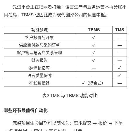
先进平台正在把两者打通：语言生产与业务运营不再分属不
同孤岛，TBMS 也因此成为现代翻译公司的运营中枢。
功能领域
TBMS
TMS
客户报价与开票
✓
—
供应商付款与采购订单
✓
—
客户管理与客户关系管理
✓
—
财务报告
✓
—
翻译记忆库
—
✓
语言质量保障
—
✓
在线编辑器
✓（混合式）
—
表2 TMS 与 TBMS 功能对比
哪些环节最值得自动化
完整项目生命周期可以简化为：需求提交 → 报价 → 下单
→ 任务分配 → 交付 → 客户确认 → 开票。