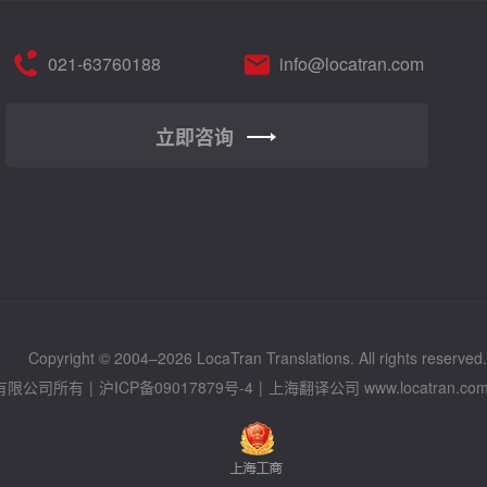
021-63760188
info@locatran.com
立即咨询
Copyright © 2004–2026 LocaTran Translations. All rights reserved
有限公司所有
|
沪ICP备09017879号-4
|
上海翻译公司
www.locatran.co