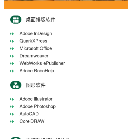
桌面排版软件
Adobe InDesign
QuarkXPress
Microsoft Office
Dreamweaver
WebWorks ePublisher
Adobe RoboHelp
图形软件
Adobe Illustrator
Adobe Photoshop
AutoCAD
CorelDRAW