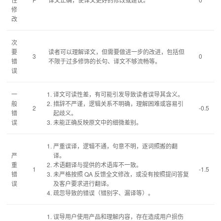
修
改
次
要
读者可以理解译文，但需要做进一步的改进，包括但
3
0
错
不限于过多修饰的长句、译文不够流畅等。
误
一
译文可读性差，有可能引发导致读者误导其含义。
般
措辞不严谨，逻辑关系不明确，理解困难或容易引
2
-0.5
错
起歧义。
误
未能正确反映原文中的细微差别。
严重误译，逻辑不通，句意不明，逐词照搬的翻
严
译。
重
术语翻译与提供的术语库不一致。
1
-1.5
错
未严格按照 QA 反馈全文修改，或没有按照提问答复
误
及客户要求进行翻译。
疏忽导致的错误（错别字、漏译等）。
误导用户使用产品和理解内容，存在造成用户损伤