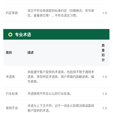
译文不符合各国家的标准约定（日期格式、货币单
约定条款
-1.0
位、度量单位等），不符合语言习惯。
专业术语
质
量
类别
描述
扣
分
未能遵守客户提供的术语表，包括但不限于通用术
术语表
语表、项目特定术语表、用户界面内容翻译表、缩
-1.0
写表等。
行业标准
术语使用不符合公认的行业标准。
-1.0
术语与上下文不符；对于一词多义的情况错误套用
使用不当
-1.0
客户提供的术语。