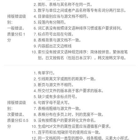
图形、表格与其名称不在同一页。
数字与单位之间或者产品名称等专有名词分两行显示。
排版错误级
目录级别应当与源文档不相符。
别：
段落内有分隔符。
一般错误，
词汇表没有按照译文语种排序习惯或客户要求排列。
质量分扣 1
标点符号出现在句首。
分
表格背景与源文档不一致。
内容超出正文边框线
索引没有按译文语种规范排序：简体按拼音，繁体按笔
划，日文按假名（包括日本汉字），韩文按韩文字母。
有单字行。
引线距离文字或图形的距离不一致。
断页与源文件不相符。
所交付文件的版本高于客户要求的版本。
缺少或有多余标点符号。
排版错误级
句首字母不是大写。
别：
表格线粗细与源文件一致。
次要错误，
表格分布在多页上时，列的宽度不一致。
质量分扣 0.5
没有按照客户的要求转化文件命名。
分
生成PDF文件的属性设置应当遵循客户要求。
连字符和长/短破折号的使用应当一致。
同一文档和同一类型的图中，线条粗细、元素大小样式、