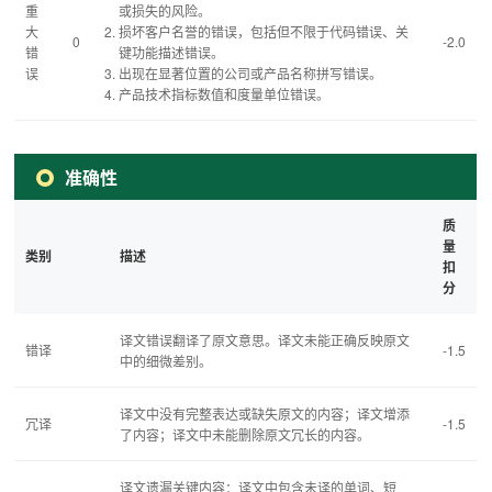
重
或损失的风险。
大
损坏客户名誉的错误，包括但不限于代码错误、关
0
-2.0
错
键功能描述错误。
误
出现在显著位置的公司或产品名称拼写错误。
产品技术指标数值和度量单位错误。
准确性
质
量
类别
描述
扣
分
译文错误翻译了原文意思。译文未能正确反映原文
错译
-1.5
中的细微差别。
译文中没有完整表达或缺失原文的内容；译文增添
冗译
-1.5
了内容；译文中未能删除原文冗长的内容。
译文遗漏关键内容：译文中包含未译的单词、短