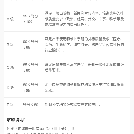
满足一般出版物、新闻和宣传内容、培训资料的排
95 ≤ 得分
A 级
版质量要求（政治、经济、外交、军事、科学等要
< 100
求精准零误差的情形除外）。
满足产品使用和维护手册的排版质量要求（医疗、
90 ≤ 得分
B 级
医药、生命科学、航空航天、核产品等容错性低的
< 95
行业除外）。
85 ≤ 得分
满足质量要求不高的产品手册和一般性资料的排版
C 级
< 90
质量要求。
80 ≤ 得分
企业内部交流沟通和客户初级技术支持的排版质量
D 级
< 85
要求。
E 级
得分 ≤ 80
对翻译文档的版式没有要求的应用。
解释说明：
如果平均都按一般错误计算（扣 1 分），则：