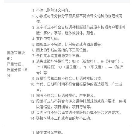
不添已删除译文内容。
小数点与千分位分节符风格不符合译文语种的规范或习
惯。
文字样式不符合目标语种排版规范或没有按照客户要求排
版：字体，字号，粗体或斜体，颜色。
文件中有乱码。
图形显示不完整、比例失调或者图形丢失。
图上的引线应当指向不正确位置。
排版错误级
条件文本设置与源文件不符。
别：
遗失或破坏特殊符号：如 ©（版权符）、®（注册符）、
严重错误，
™（商标符）°C（摄氏度）、°F（华氏度）、—（破折
质量分扣 1.5
号）等
分
度量符号和单位不符合目标语种排版习惯。
年代、日期和时间不符合目标语种的表达规范，产生歧
义。
缩写不符合目标语种规范，产生歧义。
段落样式与不符合有译文语种排版规范或客户要求，包括
段落缩进，项目编号，项目符号等。
页面尺寸不符合译文语种出版规范或不符合客户要求 。
链接区域不工作或者目的地不正确。
缺少或多余空格。