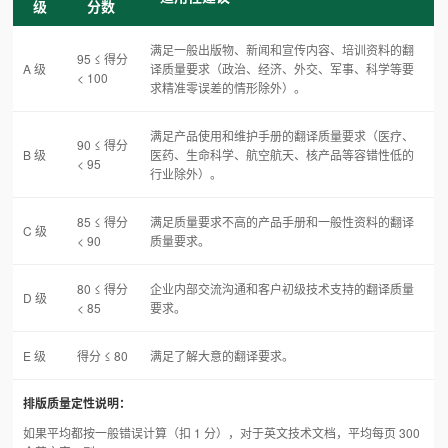
级
分数
满足一般出版物、新闻和宣传内容、培训资料的翻
95 ≤ 得分
A 级
译质量要求（政治、经济、外交、军事、科学等要
< 100
求精准零误差的情形除外）。
满足产品使用和维护手册的翻译质量要求（医疗、
90 ≤ 得分
B 级
医药、生命科学、航空航天、核产品等容错性低的
< 95
行业除外）。
85 ≤ 得分
满足质量要求不高的产品手册和一般性资料的翻译
C 级
< 90
质量要求。
80 ≤ 得分
企业内部交流沟通和客户初级技术支持的翻译质量
D 级
< 85
要求。
E 级
得分 ≤ 80
满足了解大意的翻译要求。
排版质量定性说明：
如果平均都按一般错误计算（扣 1 分），对于英文技术文档，平均每页 300