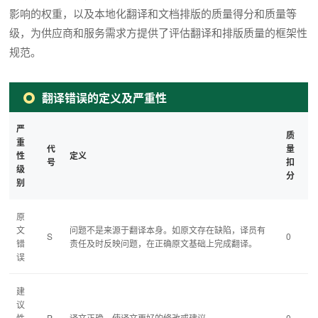
影响的权重，以及本地化翻译和文档排版的质量得分和质量等
级，为供应商和服务需求方提供了评估翻译和排版质量的框架性
规范。
翻译错误的定义及严重性
严
质
重
代
量
性
定义
号
扣
级
分
别
原
文
问题不是来源于翻译本身。如原文存在缺陷，译员有
S
0
错
责任及时反映问题，在正确原文基础上完成翻译。
误
建
议
性
P
译文正确，使译文更好的修改或建议。
0