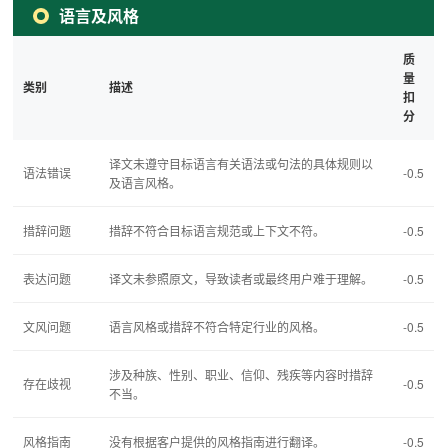
语言及风格
质
量
类别
描述
扣
分
译文未遵守目标语言有关语法或句法的具体规则以
语法错误
-0.5
及语言风格。
措辞问题
措辞不符合目标语言规范或上下文不符。
-0.5
表达问题
译文未参照原文，导致读者或最终用户难于理解。
-0.5
文风问题
语言风格或措辞不符合特定行业的风格。
-0.5
涉及种族、性别、职业、信仰、残疾等内容时措辞
存在歧视
-0.5
不当。
风格指南
没有根据客户提供的风格指南进行翻译。
-0.5