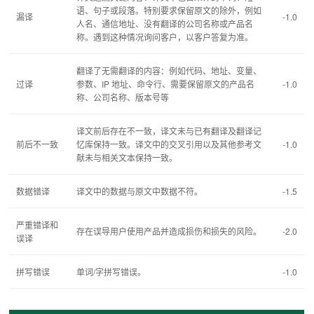
语、句子或段落。特别要求保留原文的除外，例如
漏译
-1.0
人名、通信地址、没有翻译的公司名称或产品名
称。遇到这种情况询问客户，以客户答复为准。
翻译了无需翻译的内容：例如代码、地址、变量、
过译
参数、IP 地址、命令行、需要保留原文的产品名
-1.0
称、公司名称、版本号等
译文前后存在不一致，译文未与已有翻译及翻译记
前后不一致
忆库保持一致。译文中的交叉引用以及其他参考文
-1.0
献未与相关文本保持一致。
数据错译
译文中的数据与原文中数据不符。
-1.5
严重错译和
存在误导用户使用产品并造成损伤和损失的风险。
-2.0
误译
拼写错误
单词/字拼写错误。
-1.0