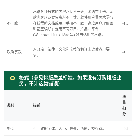
术语各种形式的内容之间不一致，术语在手册、网
站内容以及宣传资料不一致，软件用户界面术语与
不一致
在线帮助文档或用户手册不一致，造成用户理解困
-1.0
难甚至误导；混用不同项目、产品、平台
(Windows, Linux, Mac 等) 各自适用的术语。
对政治、法律、文化和宗教等翻译未遵循客户要
政治宗教
-1.0
求。
格式（参见排版质量标准，如果没有订购排版业
务，不计这类错误）
质
量
类别
描述
扣
分
格式
不一致的字体、大小、高亮、色彩、换行符。
-0.5