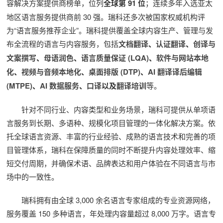
容解决方案提供商榜单，位列
全球第 91 位
；连续多年入选亚太
地区语言服务提供商前 30 强。瑞科还多次被国家权威机构评
为“语言服务推荐企业”。瑞科提供覆盖全球内容生产、管理与发
布全流程的语言与内容服务，包括
文档翻译
、
认证翻译
、
创译与
文案撰写
、
母语润色
、
语言质量保证 (LQA)
、
软件与网站本地
化
、
视频与音频本地化
、
桌面排版 (DTP)
、
AI 翻译译后编辑
(MTPE)
、
AI 数据服务
、
口译
以及
翻译培训
等。
针对不同行业、内容类型和业务场景，瑞科可提供从单项语
言服务到长期、多语种、规模化项目管理的一体化解决方案。依
托全球语言资源、丰富的行业经验、成熟的语言技术和完善的项
目管理体系，瑞科在保障质量的同时不断提升内容处理效率、缩
短交付周期，并确保术语、品牌表达和用户体验在不同语言与市
场中的一致性。
瑞科拥有由全球 3,000 余名语言专家组成的专业资源网络，
服务覆盖 150 多种语言，年处理内容量超过 8,000 万字。语言专