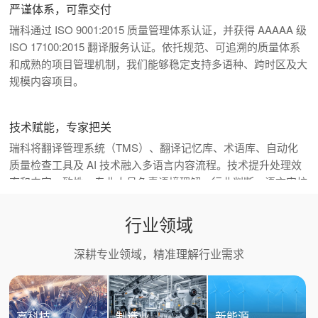
严谨体系，可靠交付
瑞科通过 ISO 9001:2015 质量管理体系认证，并获得 AAAAA 级
ISO 17100:2015 翻译服务认证。依托规范、可追溯的质量体系
和成熟的项目管理机制，我们能够稳定支持多语种、跨时区及大
规模内容项目。
技术赋能，专家把关
瑞科将翻译管理系统（TMS）、翻译记忆库、术语库、自动化
质量检查工具及 AI 技术融入多语言内容流程。技术提升处理效
率和内容一致性，专业人员负责语境理解、行业判断、语言审校
与最终质量把关。
行业领域
多语言数据，赋能 AI 创新
深耕专业领域，精准理解行业需求
瑞科提供多语言数据采集、标注、清洗、质量评估、语料库建设
及模型评测服务，为大语言模型、语音识别和多模态 AI 应用提
供可靠支持，帮助客户提升模型在不同语言、文化和专业场景中
高科技
制造业
新能源
的表现。