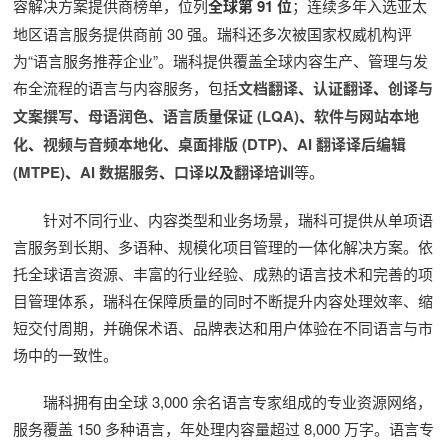
容解决方案提供商榜单，位列
全球第 91 位
；连续多年入选亚太
地区语言服务提供商前 30 强。瑞科还多次被国家权威机构评
为“语言服务推荐企业”。瑞科提供覆盖全球内容生产、管理与发
布全流程的语言与内容服务，包括
文档翻译
、
认证翻译
、
创译与
文案撰写
、
母语润色
、
语言质量保证 (LQA)
、
软件与网站本地
化
、
视频与音频本地化
、
桌面排版 (DTP)
、
AI 翻译译后编辑
(MTPE)
、
AI 数据服务
、
口译
以及
翻译培训
等。
针对不同行业、内容类型和业务场景，瑞科可提供从单项语
言服务到长期、多语种、规模化项目管理的一体化解决方案。依
托全球语言资源、丰富的行业经验、成熟的语言技术和完善的项
目管理体系，瑞科在保障质量的同时不断提升内容处理效率、缩
短交付周期，并确保术语、品牌表达和用户体验在不同语言与市
场中的一致性。
瑞科拥有由全球 3,000 余名语言专家组成的专业资源网络，
服务覆盖 150 多种语言，年处理内容量超过 8,000 万字。语言专