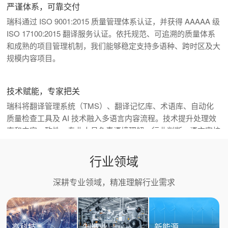
严谨体系，可靠交付
瑞科通过 ISO 9001:2015 质量管理体系认证，并获得 AAAAA 级
ISO 17100:2015 翻译服务认证。依托规范、可追溯的质量体系
和成熟的项目管理机制，我们能够稳定支持多语种、跨时区及大
规模内容项目。
技术赋能，专家把关
瑞科将翻译管理系统（TMS）、翻译记忆库、术语库、自动化
质量检查工具及 AI 技术融入多语言内容流程。技术提升处理效
率和内容一致性，专业人员负责语境理解、行业判断、语言审校
与最终质量把关。
行业领域
多语言数据，赋能 AI 创新
深耕专业领域，精准理解行业需求
瑞科提供多语言数据采集、标注、清洗、质量评估、语料库建设
及模型评测服务，为大语言模型、语音识别和多模态 AI 应用提
供可靠支持，帮助客户提升模型在不同语言、文化和专业场景中
高科技
制造业
新能源
的表现。